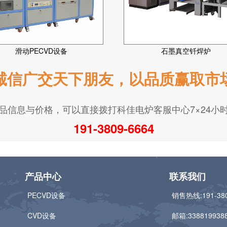
滑动PECVD设备
石墨真空钎焊炉
诚信广交天下朋友，以品质赢取市
品信息与价格，可以直接拨打科佳电炉客服中心7×24小
191-3809-6664
产品中心
联系我们
PECVD设备
销售热线:
191-38
CVD设备
邮箱:
338819938