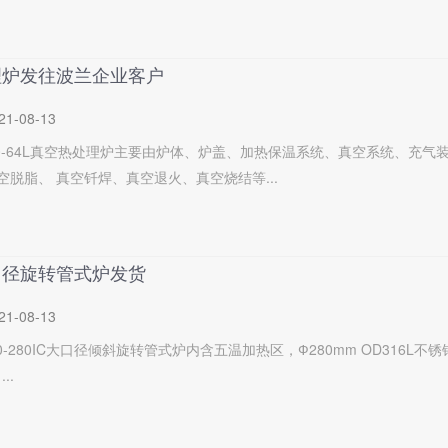
理炉发往波兰企业客户
21-08-13
1400-64L真空热处理炉主要由炉体、炉盖、加热保温系统、真空系统、
空脱脂、 真空钎焊、真空退火、真空烧结等...
口径旋转管式炉发货
21-08-13
000-280IC大口径倾斜旋转管式炉内含五温加热区，Ф280mm OD316L不
..