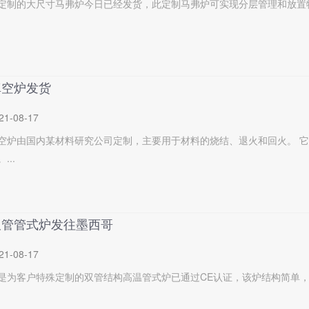
定制的大尺寸马弗炉今日已经发货，此定制马弗炉可实现分层管理和放置物料，物
真空炉发货
21-08-17
空炉由国内某材料研究公司定制，主要用于材料的烧结、退火和回火。 
..
双管管式炉发往墨西哥
21-08-17
是为客户特殊定制的双管结构高温管式炉已通过CE认证，该炉结构简单，操