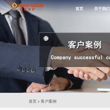
真
首页
关于我们
真
空
钎
焊
真
炉
空
管
空
烧
结
真
炉
炉
式
气
空
热
处
工
理
业
炉
炉
氛
箱
型
真
空
炉
炉
式
CVD
炉
PECVD
首页
>
客户案例