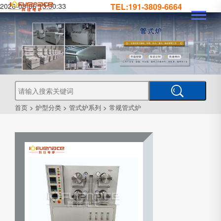
2026-08-06 13:30:33
TEL:191-3809-6664
真
真
空
钎
焊
真
炉
空
管
空
烧
结
真
炉
炉
式
气
空
热
处
工
首页
>
炉型分类
>
管式炉系列
>
常规管式炉
理
业
炉
炉
氛
箱
型
真
空
炉
炉
式
CVD
炉
PECVD