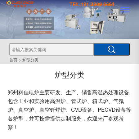
TEL:191-3809-6664
真
真
空
钎
焊
真
炉
空
管
空
烧
结
真
炉
炉
式
气
空
热
首页
>
炉型分类
处
工
理
炉型分类
业
炉
炉
氛
箱
型
真
空
郑州科佳电炉主要研发、生产、销售高温热处理设备,
炉
炉
式
CVD
包含工业和实验用高温炉、管式炉、箱式炉、气氛
炉、真空炉、真空钎焊炉、CVD设备、PECVD设备等
各炉型，并可按需提供定制服务，欢迎来厂参观考
炉
PECVD
察！