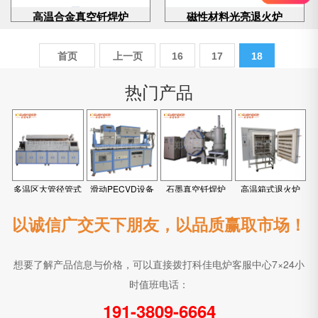
高温合金真空钎焊炉
磁性材料光亮退火炉
首页
上一页
16
17
18
热门产品
多温区大管径管式
滑动PECVD设备
石墨真空钎焊炉
高温箱式退火炉
炉
以诚信广交天下朋友，以品质赢取市场！
想要了解产品信息与价格，可以直接拨打科佳电炉客服中心7×24小
时值班电话：
191-3809-6664