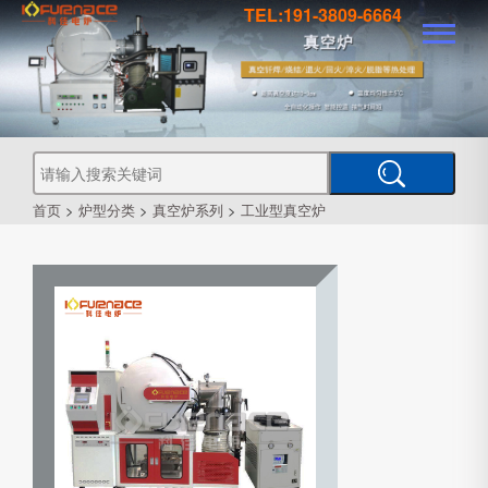
TEL:191-3809-6664
真
真
空
钎
焊
真
炉
空
管
空
烧
结
真
炉
炉
式
气
空
热
首页
>
炉型分类
>
真空炉系列
>
工业型真空炉
处
工
理
业
炉
炉
氛
箱
型
真
空
炉
炉
式
CVD
炉
PECVD