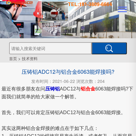
TEL:191-3809-6664
真
真
空
钎
焊
真
炉
空
管
空
烧
结
真
炉
炉
式
气
空
热
首页
>
技术资料
处
工
理
压铸铝ADC12与铝合金6063能焊接吗?
业
炉
炉
氛
箱
型
真
发布时间：2021-06-22 浏览次数：204
空
最近有很多朋友在问
压铸铝
ADC12与
铝合金
6063能焊接吗?下
炉
炉
式
CVD
面我们就简单的给大家做一个解答。
首先，我们可以肯定压铸铝ADC12与铝合金6063能焊接。
炉
PECVD
其实这两种铝合金焊接的难点在于如下几点：