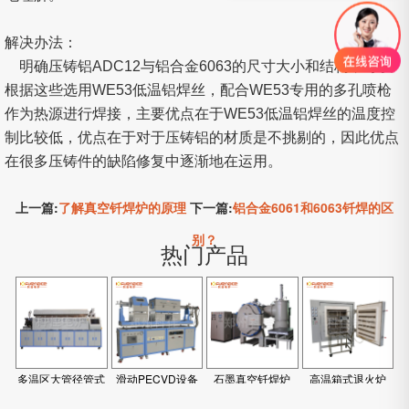
解决办法：
明确压铸铝ADC12与铝合金6063的尺寸大小和结构，可以
根据这些选用WE53低温铝焊丝，配合WE53专用的多孔喷枪
作为热源进行焊接，主要优点在于WE53低温铝焊丝的温度控
制比较低，优点在于对于压铸铝的材质是不挑剔的，因此优点
在很多压铸件的缺陷修复中逐渐地在运用。
上一篇:
了解真空钎焊炉的原理
下一篇:
铝合金6061和6063钎焊的区
别？
热门产品
多温区大管径管式
滑动PECVD设备
石墨真空钎焊炉
高温箱式退火炉
炉