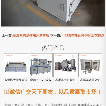
上一篇:
高温马弗炉使用注意事项
下一篇:
小型真空热处理炉的工艺特点
热门产品
多温区大管径管式
滑动PECVD设备
石墨真空钎焊炉
高温箱式退火炉
炉
以诚信广交天下朋友，以品质赢取市场！
想要了解产品信息与价格，可以直接拨打科佳电炉客服中心7×24小