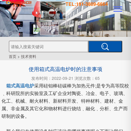
TEL:191-3809-6664
真
真
空
钎
焊
真
炉
空
管
空
烧
结
真
炉
炉
式
气
空
热
首页
>
技术资料
处
工
理
使用箱式高温电炉时的注意事项
业
炉
炉
氛
箱
型
真
发布时间：2022-09-21 浏览次数：65
空
箱式高温电炉
采用硅钼棒硅碳棒为加热元件;是专为高等院校
炉
炉
式
CVD
﹑科研院所的实验室及工矿企业对陶瓷、冶金、电子、玻璃、
化工、机械、耐火材料、新材料开发、特种材料、建材、金
属、非金属及其它化和物材料进行烧结﹑融化﹑分析、生产而
炉
PECVD
研制的设备。