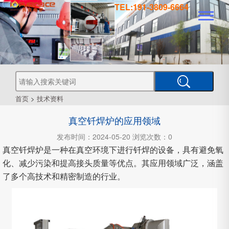
TEL:191-3809-6664
真
真
空
钎
焊
真
炉
空
管
空
烧
结
真
炉
炉
式
气
空
热
首页
>
技术资料
处
工
理
真空钎焊炉的应用领域
业
炉
炉
氛
箱
型
真
发布时间：2024-05-20 浏览次数：0
空
真空钎焊炉是一种在真空环境下进行钎焊的设备，具有避免氧
炉
炉
式
CVD
化、减少污染和提高接头质量等优点。其应用领域广泛，涵盖
了多个高技术和精密制造的行业。
炉
PECVD