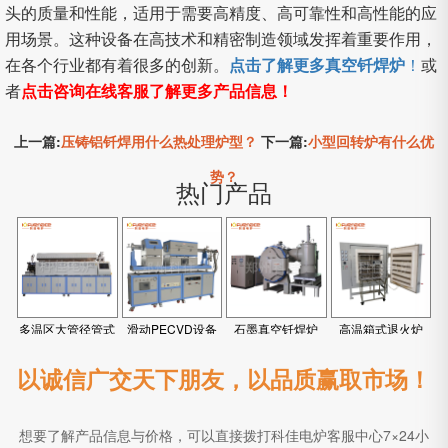
头的质量和性能，适用于需要高精度、高可靠性和高性能的应
用场景。这种设备在高技术和精密制造领域发挥着重要作用，
在各个行业都有着很多的创新。
点击了解更多真空钎焊炉
！
或
者
点击咨询在线客服了解更多产品信息！
上一篇:
压铸铝钎焊用什么热处理炉型？
下一篇:
小型回转炉有什么优
势？
热门产品
多温区大管径管式
滑动PECVD设备
石墨真空钎焊炉
高温箱式退火炉
炉
以诚信广交天下朋友，以品质赢取市场！
想要了解产品信息与价格，可以直接拨打科佳电炉客服中心7×24小