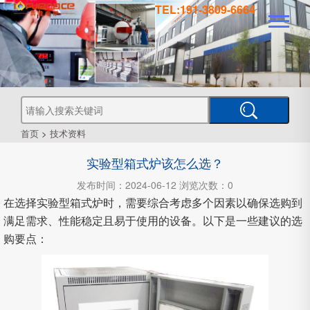
TEL:191-3809-6664
真
真
空
钎
焊
真
炉
空
管
空
烧
结
真
炉
炉
式
气
空
热
首页
>
技术资料
处
工
理
实验型箱式炉该怎么选？
业
炉
炉
氛
箱
型
真
发布时间：2024-06-12 浏览次数：0
空
在选择实验型箱式炉时，需要综合考虑多个因素以确保选购到
炉
炉
式
CVD
满足需求、性能稳定且易于使用的设备。以下是一些建议的选
购要点：
炉
PECVD