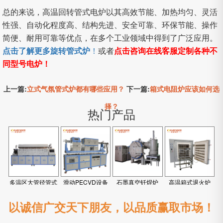
总的来说，高温回转管式电炉以其高效节能、加热均匀、灵活
性强、自动化程度高、结构先进、安全可靠、环保节能、操作
简便、耐用可靠等优点，在多个工业领域中得到了广泛应用。
点击了解更多旋转管式炉
！
或者
点击咨询在线客服定制各种不
同型号电炉！
上一篇:
立式气氛管式炉都有哪些应用？
下一篇:
箱式电阻炉应该如何选
择？
热门产品
多温区大管径管式
滑动PECVD设备
石墨真空钎焊炉
高温箱式退火炉
炉
以诚信广交天下朋友，以品质赢取市场！