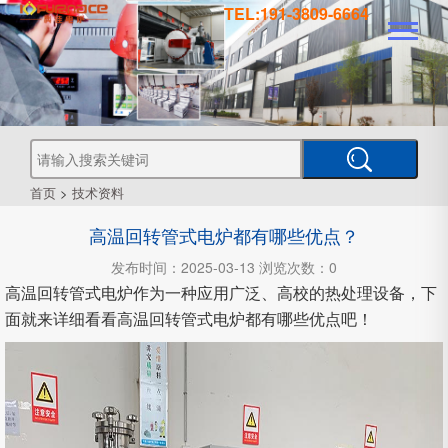
TEL:191-3809-6664
真
真
空
钎
焊
真
炉
空
管
空
烧
结
真
炉
炉
式
气
空
热
首页
>
技术资料
处
工
理
高温回转管式电炉都有哪些优点？
业
炉
炉
氛
箱
型
真
发布时间：2025-03-13 浏览次数：0
空
高温回转管式电炉作为一种应用广泛、高校的热处理设备，下
炉
炉
式
CVD
面就来详细看看高温回转管式电炉都有哪些优点吧！
炉
PECVD