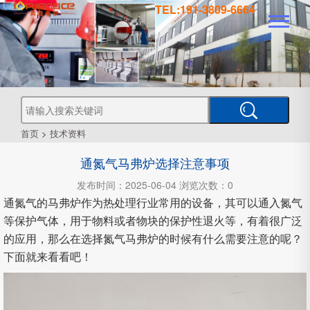
TEL:191-3809-6664
真
真
空
钎
焊
真
炉
空
管
空
烧
结
真
炉
炉
式
气
空
热
首页
>
技术资料
处
工
理
通氮气马弗炉选择注意事项
业
炉
炉
氛
箱
型
真
发布时间：2025-06-04 浏览次数：0
空
通氮气的马弗炉作为热处理行业常用的设备，其可以通入氮气
炉
炉
式
CVD
等保护气体，用于物料或者物块的保护性退火等，有着很广泛
的应用，那么在选择氮气马弗炉的时候有什么需要注意的呢？
下面就来看看吧！
炉
PECVD