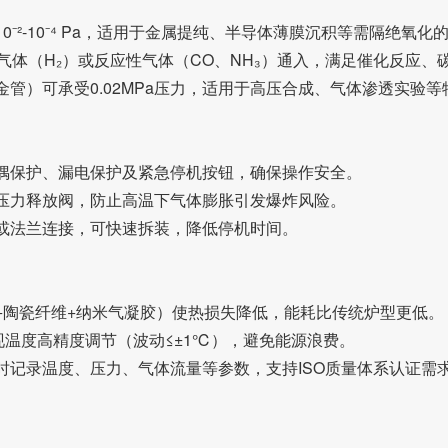
⁻²-10⁻⁴ Pa，适用于金属提纯、半导体薄膜沉积等需隔绝氧化
性气体（H₂）或反应性气体（CO、NH₃）通入，满足催化反应、
管）可承受0.02MPa压力，适用于高压合成、气体渗透实验等
偶保护、漏电保护及紧急停机按钮，确保操作安全。
压力释放阀，防止高温下气体膨胀引发爆炸风险。
或法兰连接，可快速拆装，降低停机时间。
+陶瓷纤维+纳米气凝胶）使热损失降低，能耗比传统炉型更低。
现温度高精度调节（波动≤±1℃），避免能源浪费。
记录温度、压力、气体流量等参数，支持ISO质量体系认证需求