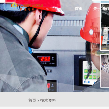
真
首页
关于我们
真
空
钎
焊
真
炉
空
管
空
烧
结
真
炉
炉
式
气
空
热
处
工
理
业
炉
炉
氛
箱
型
真
空
炉
炉
式
CVD
炉
PECVD
首页
>
技术资料