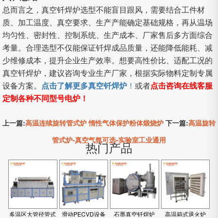
总而言之，真空钎焊炉选型不能盲目跟风，需要结合工件材
质、加工温度、真空要求、生产产能确定基础规格，再从温场
均匀性、密封性、控制系统、生产成本、厂家售后多方面综合
考量。合理选型不仅能保证钎焊成品质量，还能降低能耗、减
少维修成本，提升企业生产效率。想要高性价比、适配工况的
真空钎焊炉，建议咨询专业生产厂家，根据实际物料定制专属
设备方案。
点击了解更多真空钎焊炉
！
或者
点击咨询在线客服
定制各种不同型号电炉！
上一篇:
高温连续旋转管式炉 惰性气体保护粉体煅烧炉
下一篇:
高温旋转
管式炉-真空气氛可选-实验室工业通用
热门产品
多温区大管径管式
滑动PECVD设备
石墨真空钎焊炉
高温箱式退火炉