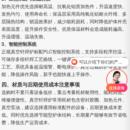
加热元件优先选择耐高温、抗氧化钼质加热件，升温速度快、
发热均匀、使用寿命长；保温层采用高纯氧化铝耐火纤维、多
层隔热结构，锁温效果好，减少能耗损耗，同时降低炉体外壳
表面温度，提升操作安全性。劣质保温材料会造成能耗偏高、
升温缓慢、温场失衡。
3、智能控制系统
正规真空钎焊炉标配PLC智能控制系统，支持多段程序控温，
可储存多组钎焊工艺曲线，一键调用参数，适配不同工件加工
可以介绍下你们的产品么？
工艺。系统具备超温报警、断电保护、真空过载防护等安全功
想了解这款设备配置
能，降低操作风险，新手也能快速上手操作。
四、材质与后期使用成本注意事项
选购时不要只看设备低价，重点考量耗材耐用性、能耗高低、
维修便捷性。真空钎焊炉常用耗材包含密封胶圈、加热元件、
真空泵油，建议选择通用标准配件的设备，后期更换成本更
低。同时优先选择节能型炉体结构，长期量产能够有效节省电
费，降低生产运营成本。