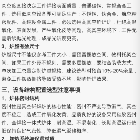
真空度直接决定工件焊接表面质量，普通碳钢、常规合金工
件，选用低真空设备即可满足生产；不锈钢、钛合金、航空精
密配件、高纯度金属工件，必须选用高真空钎焊炉，杜绝高温
氧化、表面发黑、产生氧化皮等问题。高真空环境下，工件无
需后续抛光处理，成品光洁度更高。
3、炉膛有效尺寸
炉膛尺寸不能仅参考工件大小，需预留摆放空间、物料托架空
间。如果工件外形不规则、需要多层摆放，要结合装载方式、
单次加工总量定制炉膛规格。建议选型时预留10%-20%余量，
避免工件摆放拥挤导致受热不均，影响钎焊效果。
三、设备结构配置选型注意事项
1、炉体密封结构
密封性是真空钎焊炉的核心性能，密封不严会导致漏气、真空
度不稳定，造成工件氧化发黄。品质良好的设备采用硅胶密封
件、全焊接一体式炉体，耐高温、不易老化，长期高温运行依
旧保持良好气密性，降低漏气返修概率。
2、加热系统与保温材质