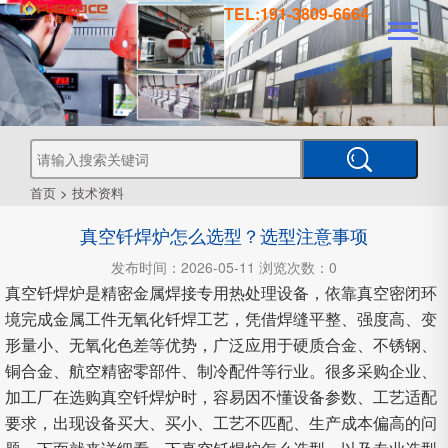
TEL:191-3809-6664
真
真
空
钎
焊
真
炉
空
管
空
烧
结
真
炉
炉
式
气
空
热
首页
>
技术资料
处
工
理
真空钎焊炉怎么选型？选型注意事项
业
炉
炉
氛
箱
型
真
发布时间：2026-05-11 浏览次数：0
空
真空钎焊炉是精密金属焊接专用热处理设备，依靠真空密闭环
炉
炉
式
CVD
境完成金属工件无氧化钎焊工艺，凭借焊缝平整、强度高、变
形量小、无氧化色差等优势，广泛应用于硬质合金、不锈钢、
铜合金、航空精密零部件、制冷配件等行业。很多采购企业、
炉
PECVD
加工厂在选购真空钎焊炉时，容易因不懂设备参数、工艺适配
要求，出现设备买大、买小、工艺不匹配、生产成本偏高的问