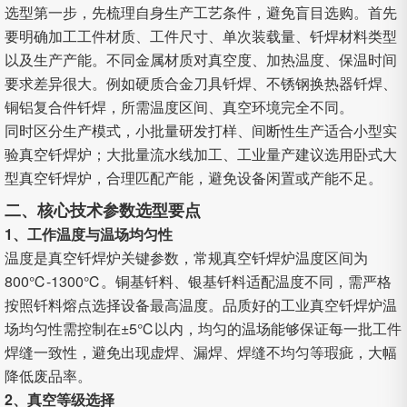
选型第一步，先梳理自身生产工艺条件，避免盲目选购。首先
要明确加工工件材质、工件尺寸、单次装载量、钎焊材料类型
以及生产产能。不同金属材质对真空度、加热温度、保温时间
要求差异很大。例如硬质合金刀具钎焊、不锈钢换热器钎焊、
铜铝复合件钎焊，所需温度区间、真空环境完全不同。
同时区分生产模式，小批量研发打样、间断性生产适合小型实
验真空钎焊炉；大批量流水线加工、工业量产建议选用卧式大
型真空钎焊炉，合理匹配产能，避免设备闲置或产能不足。
二、核心技术参数选型要点
1、工作温度与温场均匀性
温度是真空钎焊炉关键参数，常规真空钎焊炉温度区间为
800℃-1300℃。铜基钎料、银基钎料适配温度不同，需严格
按照钎料熔点选择设备最高温度。品质好的工业真空钎焊炉温
场均匀性需控制在±5℃以内，均匀的温场能够保证每一批工件
焊缝一致性，避免出现虚焊、漏焊、焊缝不均匀等瑕疵，大幅
降低废品率。
2、真空等级选择