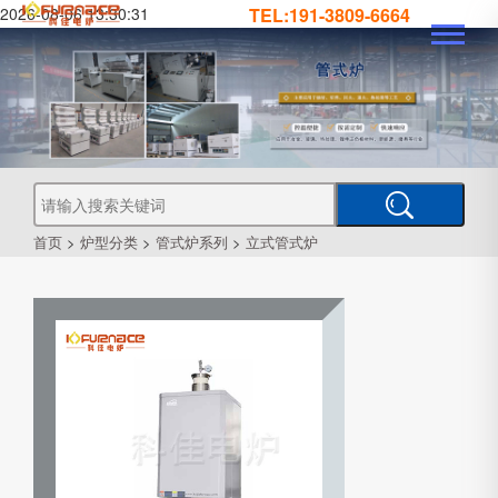
2026-08-06 13:30:31
TEL:191-3809-6664
真
真
空
钎
焊
真
炉
空
管
空
烧
结
真
炉
炉
式
气
空
热
处
工
首页
>
炉型分类
>
管式炉系列
>
立式管式炉
理
业
炉
炉
氛
箱
型
真
空
炉
炉
式
CVD
炉
PECVD