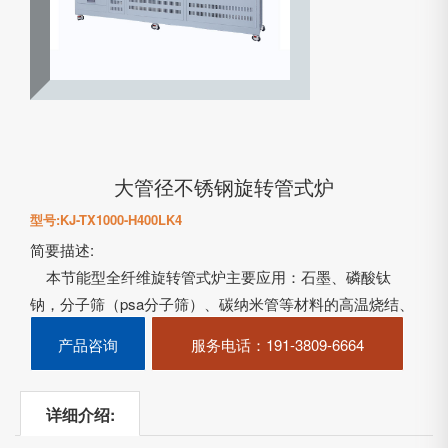
大管径不锈钢旋转管式炉
型号:KJ-TX1000-H400LK4
简要描述:
本节能型全纤维旋转管式炉主要应用：石墨、磷酸钛
钠，分子筛（psa分子筛）、碳纳米管等材料的高温烧结、
化学气相沉积（CVD碳包覆）、CVD碳调孔等工艺所需烧
产品咨询
服务电话
：191-3809-6664
结设备，本炉具有高效、节能环保、科技含量高、实用性
强等几大优点。……
详细介绍: