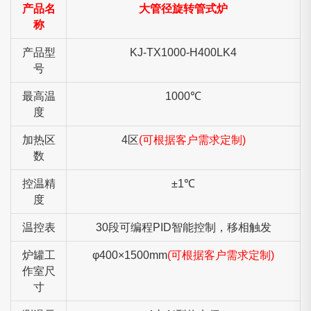
产品名
大管径旋转管式炉
称
产品型
KJ-TX1000-H400LK4
号
最高温
1000℃
度
加热区
4区
(可根据客户需求定制)
数
控温精
±1℃
度
温控表
30段可编程PID智能控制，移相触发
炉罐工
φ400×1500mm
(可根据客户需求定制)
作室尺
寸