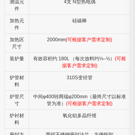
测温元
4支 N型热电偶
件
加热元
硅碳棒
件
加热区
2000mm
(可根据客户需求定制)
尺寸
装炉量
有效容积约 180L （每次放料约⅓--½）
(可根
据客户需求定制)
炉管材
310S变径管
料
炉管尺
中间φ400转两端φ200mm（最终尺寸以标准
寸
管为准）
(可根据客户需求定制)
炉衬材
氧化铝多晶纤维
料
密封方
两端不锈钢密封法兰，方便拆卸