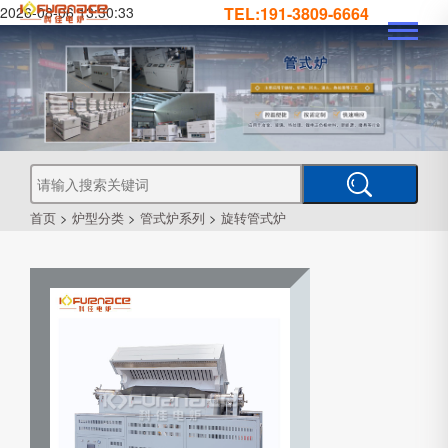
2026-08-06 13:30:33
TEL:191-3809-6664
真
真
空
钎
焊
真
炉
空
管
空
烧
结
真
炉
炉
式
气
空
热
处
工
首页
>
炉型分类
>
管式炉系列
>
旋转管式炉
理
业
炉
炉
氛
箱
型
真
空
炉
炉
式
CVD
炉
PECVD