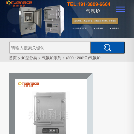
TEL:191-3809-6664
真
真
空
钎
焊
真
炉
空
管
空
烧
结
真
炉
炉
式
气
空
热
首页
>
炉型分类
>
气氛炉系列
>
(300-1200℃)气氛炉
处
工
理
业
炉
炉
氛
箱
型
真
空
炉
炉
式
CVD
炉
PECVD