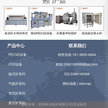
热门产品
多温区大管径管式
滑动PECVD设备
石墨真空钎焊炉
高温箱式退火炉
炉
产品中心
联系我们
PECVD设备
销售热线:
191-3809-6664
CVD设备
邮箱:
3388199388@qq.com
箱式炉系列
QQ:3388199388
气氛炉系列
网站地图
|
sitemap
管式炉系列
真空炉系列
版权所有：郑州科佳电炉有限公司|营业执照