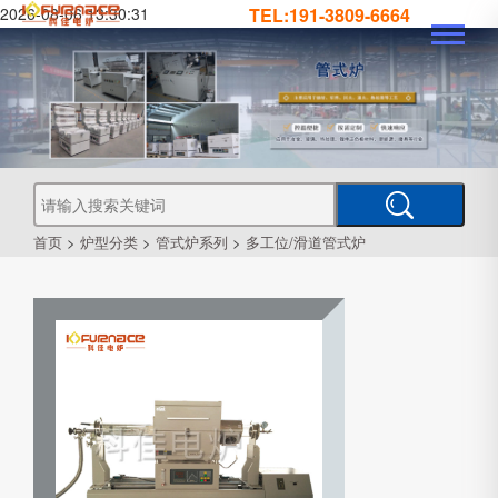
2026-08-06 13:30:31
TEL:191-3809-6664
真
真
空
钎
焊
真
炉
空
管
空
烧
结
真
炉
炉
式
气
空
热
处
工
首页
>
炉型分类
>
管式炉系列
>
多工位/滑道管式炉
理
业
炉
炉
氛
箱
型
真
空
炉
炉
式
CVD
炉
PECVD