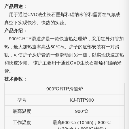
产品用途：
用于通过CVD法生长石墨烯和碳纳米管和需要在气氛或
真空下实现快冷、快热的实验。
产品介绍：
900℃RTP滑道炉是一款快速热处理炉，采用红外灯管加
热，最大加热速率高达50°C/s。炉子的底部安装有一对滑
轨，可使炉子从炉管的一侧滑动到另一侧，以实现快速加热
和快速冷却。 该炉主要用于通过CVD生长石墨烯和碳纳米
管。
技术参数：
900℃RTP滑道炉
型号
KJ-RTP900
最高温度
900℃
工作温度
最高900℃(<10min)；800℃
(<30min)；600℃(长期)