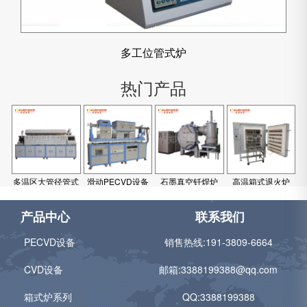
多工位管式炉
热门产品
多温区大管径管式
滑动PECVD设备
石墨真空钎焊炉
高温箱式退火炉
炉
产品中心
联系我们
PECVD设备
销售热线:
191-3809-6664
CVD设备
邮箱:
3388199388@qq.com
箱式炉系列
QQ:3388199388