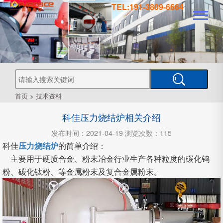
TEL:191-3809-6664
真
真
空
钎
焊
真
炉
空
管
空
烧
结
真
炉
炉
式
气
空
热
首页
>
技术资料
处
工
理
科佳压力烧结炉相关介绍
业
炉
炉
氛
箱
型
真
发布时间：2021-04-19 浏览次数：115
空
科佳
压力烧结炉
的简单介绍：
炉
炉
式
CVD
主要用于硬质合金、粉末冶金行业生产各种粒度的碳化钨
粉、碳化钛粉、等金属粉末及复合金属粉末。
炉
PECVD