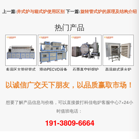
上一篇:
井式炉与箱式炉使用区别
下一篇:
旋转管式炉的原理及结构介绍
热门产品
多温区大管径管式
滑动PECVD设备
石墨真空钎焊炉
高温箱式退火炉
炉
以诚信广交天下朋友，以品质赢取市场！
想要了解产品信息与价格，可以直接拨打科佳电炉客服中心7×24小
时值班电话：
191-3809-6664